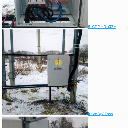
5tCPPHRq3ZY
kzVcDpJExss