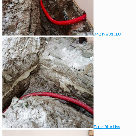
04ZIY89z_LU
Fq_zl9hAHvs