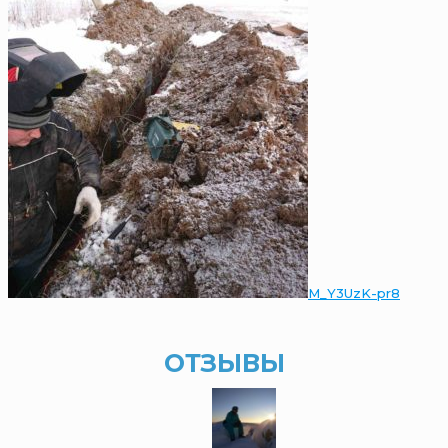
M_Y3UzK-pr8
ОТЗЫВЫ