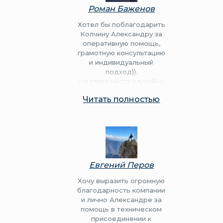
Роман Баженов
Хотел бы поблагодарить
Колчину Александру за
оперативную помощь,
грамотную консультацию
и индивидуальный
подход)).
На глаза чисто случайно
попалась ваша
Читать полностью
организация и нисколько
не жалею, что обратился
к вам!! Нахожусь от
Калининграда за 2494км
(если верить навигатору)
участок купили и уехали
обратно. Думал летом
Евгений Перов
приеду и буду сидеть в
очередях, и многое не
Хочу выразить огромную
понятно по документам.
благодарность компании
Александра всё
и лично Александре за
рассказала, объяснила, и
помощь в техническом
всё сделали
присоединении к
дистанционно!