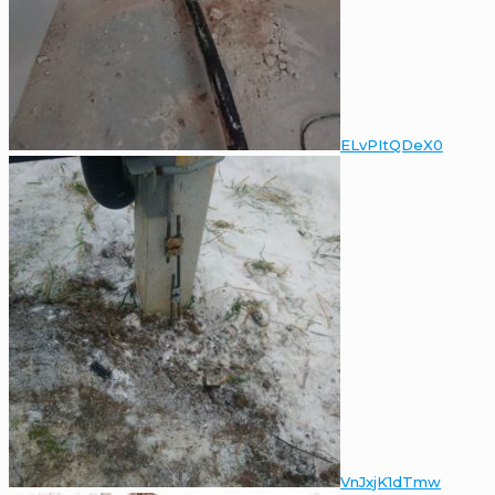
ELvPItQDeX0
VnJxjK1dTmw