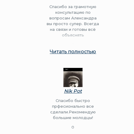
времени добилась
Спасибо за грамотную
результат и вот тех
консультацию по
условия у нас на руках!
вопросам Александра
Огромная
вы просто супер. Всегда
благодарность вам!
на связи и готовы всё
объяснять
0
0
Читать полностью
Nik Pot
Спасибо быстро
прфесионально все
сделали.Рекомендую
большие молодцы!
0