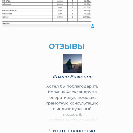
5
ОТЗЫВЫ
Роман Баженов
Хотел бы поблагодарить
Колчину Александру за
оперативную помощь,
грамотную консультацию
и индивидуальный
подход)).
На глаза чисто случайно
попалась ваша
Читать полностью
организация и нисколько