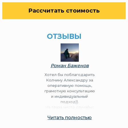
Рассчитать стоимость
ОТЗЫВЫ
Роман Баженов
Хотел бы поблагодарить
Колчину Александру за
оперативную помощь,
грамотную консультацию
и индивидуальный
подход)).
На глаза чисто случайно
попалась ваша
Читать полностью
организация и нисколько
не жалею, что обратился