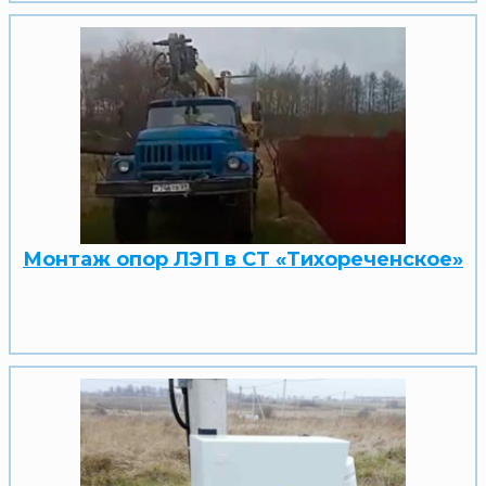
Монтаж опор ЛЭП в СТ «Тихореченское»