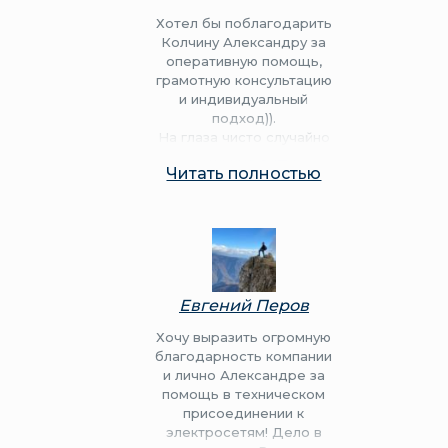
Хотел бы поблагодарить
Колчину Александру за
оперативную помощь,
грамотную консультацию
и индивидуальный
подход)).
На глаза чисто случайно
попалась ваша
Читать полностью
организация и нисколько
не жалею, что обратился
к вам!! Нахожусь от
Калининграда за 2494км
(если верить навигатору)
участок купили и уехали
обратно. Думал летом
Евгений Перов
приеду и буду сидеть в
очередях, и многое не
Хочу выразить огромную
понятно по документам.
благодарность компании
Александра всё
и лично Александре за
рассказала, объяснила, и
помощь в техническом
всё сделали
присоединении к
дистанционно!
электросетям! Дело в
Единственный минус, что